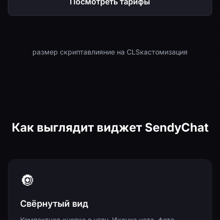
Посмотреть тарифы
<50 КБ
0
∞
размер скрипта
влияние на CLS
кастомизация
Как выглядит виджет SendyChat
🔘
Свёрнутый вид
Компактная кнопка в углу. Иконка чата, фото