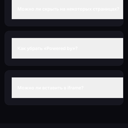
Можно ли скрыть на некоторых страницах?
Да. Настройте правила показа в личном
кабинете или через JavaScript API.
Как убрать «Powered by»?
На всех платных тарифах (Start/Business)
брендинг можно отключить в
настройках.
Можно ли вставить в iframe?
Рекомендуем прямую установку. Iframe
может вызвать проблемы с cookies.