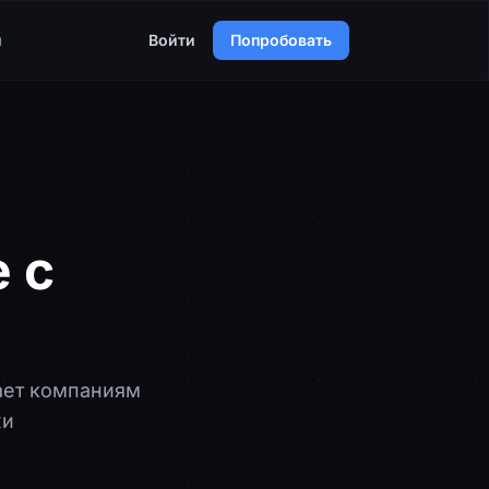
я
Войти
Попробовать
 с
ает компаниям
жи