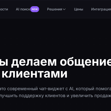
ости
AI поиск
Решения
Цены
Интеграци
NEW
ы делаем общение
клиентами
проще
это современный чат-виджет с AI, который помог
лучшить поддержку клиентов и увеличить прода