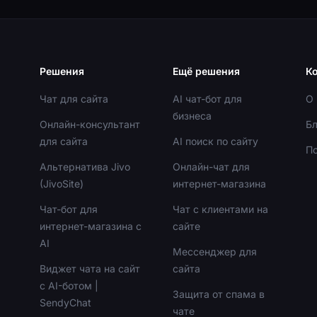
Решения
Ещё решения
К
Чат для сайта
AI чат-бот для
О 
бизнеса
Онлайн-консультант
Бл
для сайта
AI поиск по сайту
П
Альтернатива Jivo
Онлайн-чат для
(JivoSite)
интернет-магазина
Чат-бот для
Чат с клиентами на
интернет-магазина с
сайте
AI
Мессенджер для
Виджет чата на сайт
сайта
с AI-ботом |
Защита от спама в
SendyChat
чате