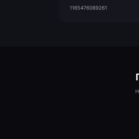
1165476089261
Н