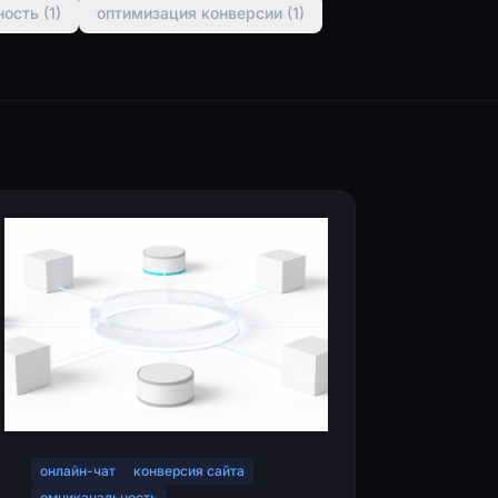
ость (1)
оптимизация конверсии (1)
онлайн-чат
конверсия сайта
омниканальность