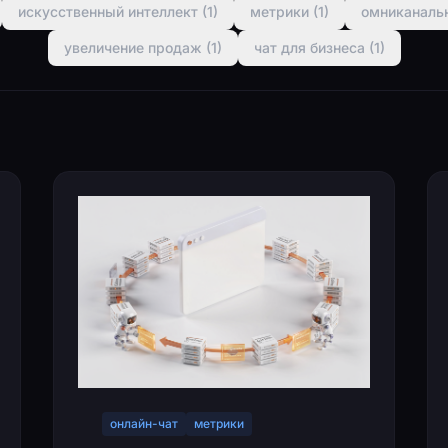
искусственный интеллект (1)
метрики (1)
омниканальн
увеличение продаж (1)
чат для бизнеса (1)
онлайн-чат
метрики