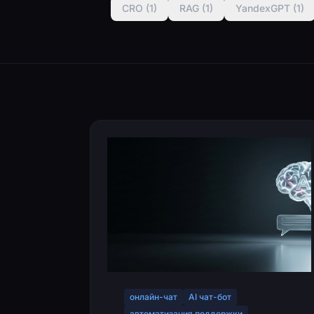
CRO (1)
RAG (1)
YandexGPT (1)
онлайн-чат
AI чат-бот
автоматизация поддержки