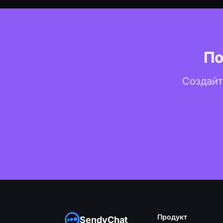
По
Создайте
Продукт
SendyChat