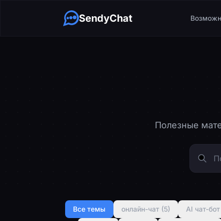
SendyChat
Возможн
Полезные мате
Все темы
онлайн-чат (5)
AI чат-бот