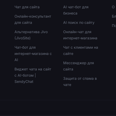
Чат для сайта
AI чат-бот для
О 
бизнеса
Онлайн-консультант
Бл
для сайта
AI поиск по сайту
П
Альтернатива Jivo
Онлайн-чат для
(JivoSite)
интернет-магазина
Чат-бот для
Чат с клиентами на
интернет-магазина с
сайте
AI
Мессенджер для
Виджет чата на сайт
сайта
с AI-ботом |
Защита от спама в
SendyChat
чате