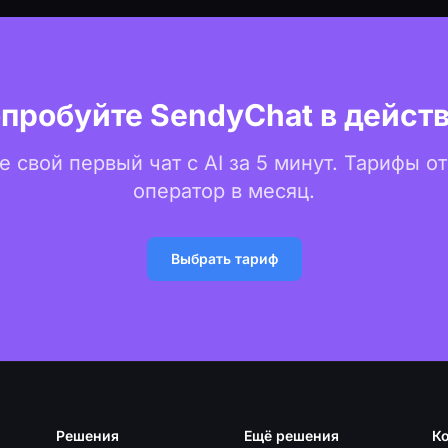
пробуйте SendyChat в дейст
 свой первый чат с AI за 5 минут. Тарифы от
оператор в месяц.
Выбрать тариф
Решения
Ещё решения
К