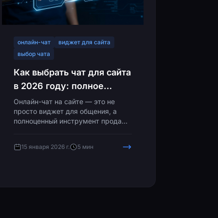
онлайн-чат
виджет для сайта
выбор чата
Как выбрать чат для сайта
в 2026 году: полное
руководство
Онлайн-чат на сайте — это не
просто виджет для общения, а
полноценный инструмент продаж
и поддержки клиентов. По данным
исследований, сайты с чатом
15 января 2026 г.
5 мин
конвертируют на 45% лучше, а
79% пользователей предпочитают
чат другим каналам связи. В этой
статье разберём, на что обращать
внимание при выборе чат-виджета
в 2026 году.