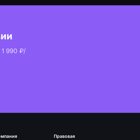
вии
 1 990 ₽/
омпания
Правовая