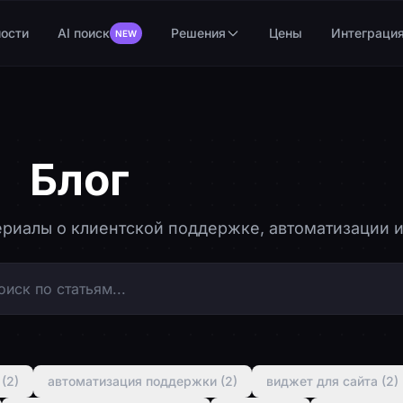
ости
AI поиск
Решения
Цены
Интеграци
NEW
Блог
SendyChat
риалы о клиентской поддержке, автоматизации и
 (2)
автоматизация поддержки (2)
виджет для сайта (2)