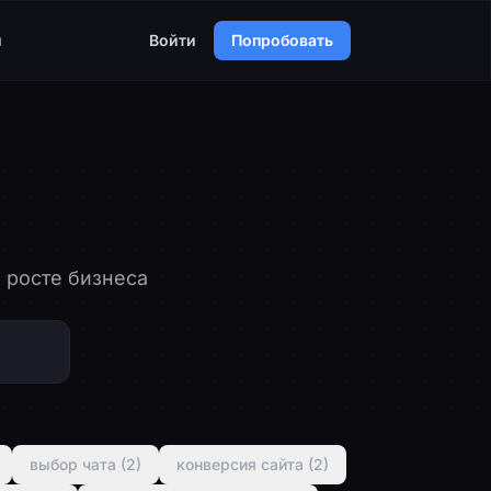
я
Войти
Попробовать
 росте бизнеса
выбор чата (2)
конверсия сайта (2)