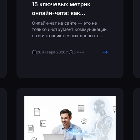
15 ключевых метрик
онлайн-чата: как
измерить эффективность
Онлайн-чат на сайте — это не
только инструмент коммуникации,
поддержки клиентов
но и источник ценных данных о
качестве клиентского сервиса.
Без аналитики невозможно понять,
28 января 2026 г.
5 мин
насколько эффективно работает
команда поддержки и где есть
точки роста. В этой статье
разберём ключевые метрики,
которые должен отслеживать
каждый бизнес.