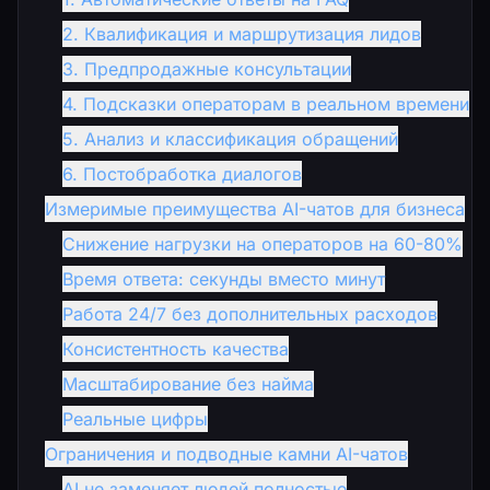
2. Квалификация и маршрутизация лидов
3. Предпродажные консультации
4. Подсказки операторам в реальном времени
5. Анализ и классификация обращений
6. Постобработка диалогов
Измеримые преимущества AI-чатов для бизнеса
Снижение нагрузки на операторов на 60-80%
Время ответа: секунды вместо минут
Работа 24/7 без дополнительных расходов
Консистентность качества
Масштабирование без найма
Реальные цифры
Ограничения и подводные камни AI-чатов
AI не заменяет людей полностью