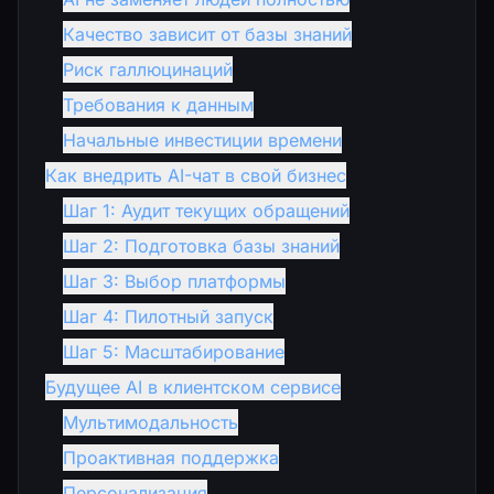
Качество зависит от базы знаний
Риск галлюцинаций
Требования к данным
Начальные инвестиции времени
Как внедрить AI-чат в свой бизнес
Шаг 1: Аудит текущих обращений
Шаг 2: Подготовка базы знаний
Шаг 3: Выбор платформы
Шаг 4: Пилотный запуск
Шаг 5: Масштабирование
Будущее AI в клиентском сервисе
Мультимодальность
Проактивная поддержка
Персонализация